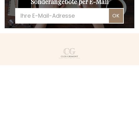
Sonderangebote per E-Mail
OK
Clos Grimont
53 Grande Rue,
39800 POLIGNY - FRANCE
+33 6 70 36 64 93
E-Mail-Kontakt
Rechtliche Hinweise
|
Allgemeine Verkaufsbedingungen