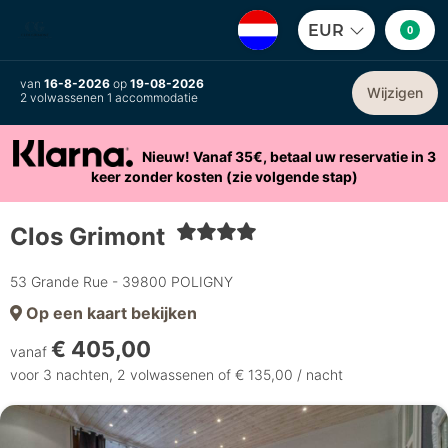
EUR
0
van
16-8-2026
op
19-08-2026
Wijzigen
2 volwassenen 1 accommodatie
Nieuw! Vanaf 35€, betaal uw reservatie in 3
keer zonder kosten (zie volgende stap)
Clos Grimont
53 Grande Rue - 39800 POLIGNY
Op een kaart bekijken
€ 405,00
vanaf
voor 3 nachten, 2 volwassenen of € 135,00 / nacht