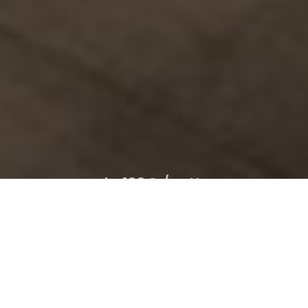
da 100€ /notte
Suite GOLD
Da
a
1
alloggio /
2
adulti