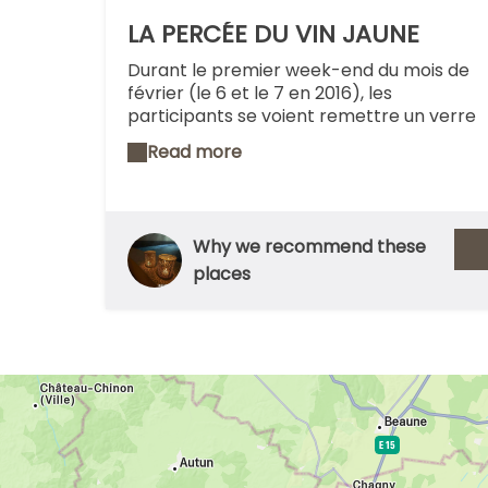
LA PERCÉE DU VIN JAUNE
Durant le premier week-end du mois de
février (le 6 et le 7 en 2016), les
participants se voient remettre un verre
à l'entrée du village, richement décoré,
Read more
qui accueille la manifestation et peuvent
déguster, avec modération, les crus des
70 vignerons jurassiens présents. Un
concours de cuisine, des petits plats
Why we recommend these
locaux, une soirée dansante, un concert,
places
des remises de prix, une mise de grands
millésimes aux enchères, un défilé et
autres manifestations rendent
l'événement très festif et joyeux
(programme et possibilités de
commander des tickets d'entrée sur le
site). Une jolie manière de goûter à la
convivialité du Jura.