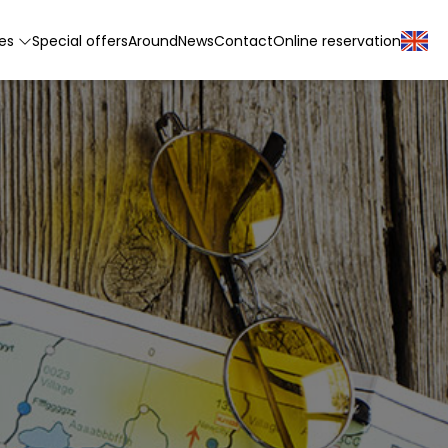
tes
Special offers
Around
News
Contact
Online reservation