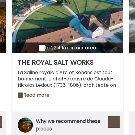
to 22.4 Km in our area
THE ROYAL SALT WORKS
La Saline royale d'Arc et Senans est tout
bonnement le chef-d'œuvre de Claude-
Nicolas Ledoux (1736-1806), architecte on
ne peut plus visionnaire du siècle des
Read more
Lumières. Témoignage rare dans l'histoire
de l'architecture dite industrielle car
cette manufacture était destinée
essentiellement à la production de sel et
Why we recommend these
fonctionnait comme une usine intégrée,
places
là où vivait presque toute la communauté