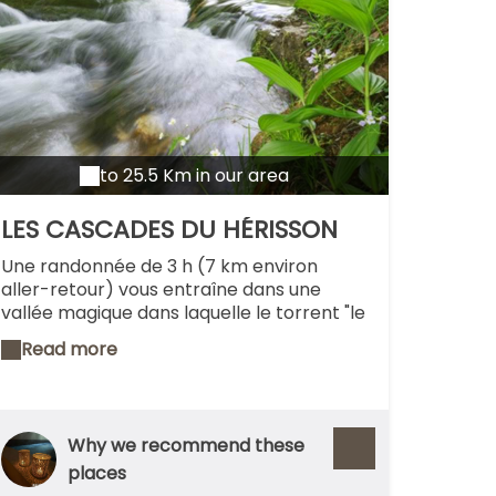
to 25.5 Km in our area
LES CASCADES DU HÉRISSON
Une randonnée de 3 h (7 km environ
aller-retour) vous entraîne dans une
vallée magique dans laquelle le torrent "le
hérisson" a scupté 31 sauts dont 7
Read more
cascades aussi impressionnantes -
certaines sont plus hautes que les chutes
du Niagara- que magnifiques. Si l'Éventail
(65 m), le Grand Saut (60 m) et le Saut
Why we recommend these
Girard (30 m) sont les plus connues,
places
toutes vous enchanteront avec leur écrin