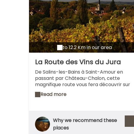
to 12.2 Km in our area
La Route des Vins du Jura
De Salins-les-Bains à Saint-Amour en
passant par Château-Chalon, cette
magnifique route vous fera découvrir sur
80 km, les sept AOC du Jura (Crémant,
Read more
Macvin, Côtes du Jura, Château-Chalon,
l'Étoile, Arbois et Marc du Jura) au travers
de paysages spectaculaires. C'est
l'occasion de rencontres des
Why we recommend these
professionnels accueillants, amoureux de
places
leur région, qui, outre la dégustation (avec