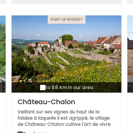
du travail. Elle ferma ses portes en 1895. A
visiter, résolument. Elle est Classée
Patrimoine Mondial de l'UNESCO depuis
1982.
POINT OF INTEREST
to 9.8 Km in our area
Château-Chalon
Veillant sur ses vignes du haut de la
falaise à laquelle il est agrippé, le village
de Château-Chalon cultive l'art de vivre
et des bonnes choses dans un décor