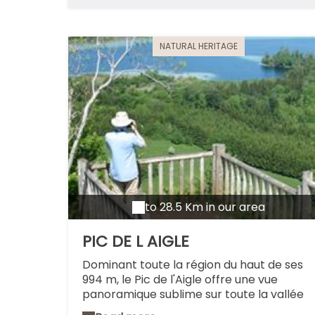
modération) de leurs crus vous feront
partager leurs bonnes adresses (carte à
télécharger sur le site www. tourisme-
hauteseille.fr).
NATURAL HERITAGE
to 28.5 Km in our area
PIC DE L AIGLE
Dominant toute la région du haut de ses
994 m, le Pic de l'Aigle offre une vue
panoramique sublime sur toute la vallée
du Hérisson, le GrandVaux et le lac d'Ilay.