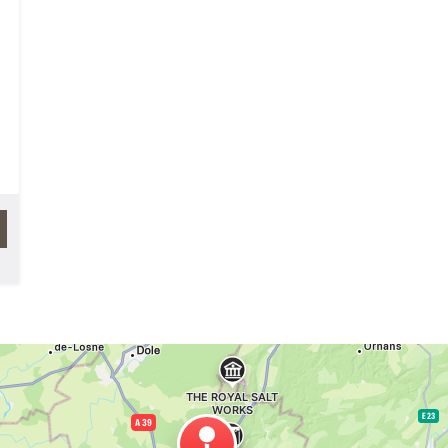
aux façades et aux bancs de pierre, qui
bordent ses ruelles sinueuses et pavées,
datent du XVIème au XVIIIème siècles.
Mais leurs portes sculptées et voûtées,
leurs toitures de lave grise ou de tuiles
roses qui reflètent les couleurs du terroir
semblent immuables et liées à jamais à
cette terre dont de nombreux
belvédères permettent en différents
points du village d'admirer le magnifique
paysage de vignes, de prairies
verdoyantes parsemé de murets et
d'abris de bergers. À l'aplomb de la
falaise, l'abbaye aux dames (16 quartiers
de noblesse étaient nécessaires pour y
être admis), a contribué à la réputation
et au développement de cette petite
institution religieuse. Les plus titrées
pouvaient en effet accéder à une
habitation indépendante et l'on peut
encore admirer, alors que tout le reste a
été détruit à la Révolution, celle de la