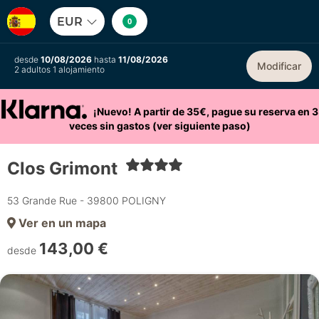
EUR
0
desde
10/08/2026
hasta
11/08/2026
Modificar
2 adultos 1 alojamiento
¡Nuevo! A partir de 35€, pague su reserva en 3
veces sin gastos (ver siguiente paso)
Clos Grimont
53 Grande Rue - 39800 POLIGNY
Ver en un mapa
143,00 €
desde