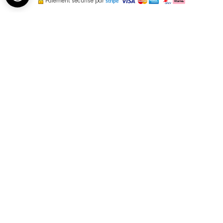
Paiement sécurisé par
Hébergements de
charme dans le Jura
Dans une très ancienne demeure polinoise,
nous vous proposons
des
meublés touristiques classés 4 étoiles
entièrement rénovés ouverts toute l'année.
Venez profiter d'
un coin de nature en centre-
ville
de Poligny,
idéalement placé
au cœur du Jura
pour découvrir les merveilles de notre
département.
NOTRE HÔTEL PARTICULIER 4 ÉTOILES