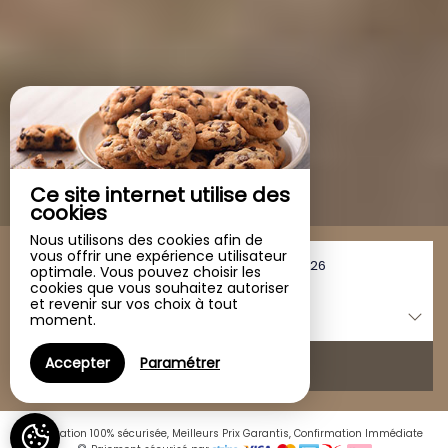
Ce site internet utilise des
cookies
Nous utilisons des cookies afin de
vous offrir une expérience utilisateur
Du
au
optimale. Vous pouvez choisir les
cookies que vous souhaitez autoriser
et revenir sur vos choix à tout
1
gîte /
2
adultes
moment.
Accepter
Paramétrer
RECHERCHER
Réservation 100% sécurisée, Meilleurs Prix Garantis, Confirmation Immédiate