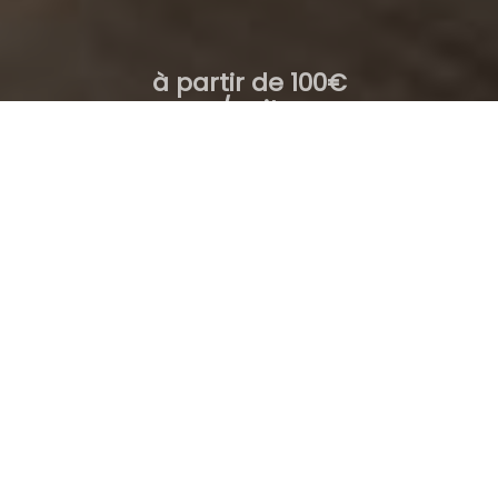
à partir de 100€
/nuit
Suite GOLD
Du
au
1
gîte /
2
adultes
RECHERCHER
Cadeaux
Suite Gold
Réservation 100% sécurisée, Meilleurs Prix Garantis, Confirmation Immédiate
Paiement sécurisé par