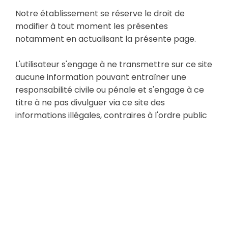
Notre établissement se réserve le droit de
modifier à tout moment les présentes
notamment en actualisant la présente page.
L'utilisateur s'engage à ne transmettre sur ce site
aucune information pouvant entraîner une
responsabilité civile ou pénale et s'engage à ce
titre à ne pas divulguer via ce site des
informations illégales, contraires à l'ordre public
ou diffamatoires.
Notre établissement met tout en œuvre pour
offrir aux utilisateurs des informations et/ou des
outils disponibles et vérifiés, mais ne saurait être
tenue pour responsable des erreurs, d’une
absence de disponibilité des informations et/ou
de la présence de virus sur son site.