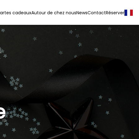
artes cadeaux
Autour de chez nous
News
Contact
Réserver
e