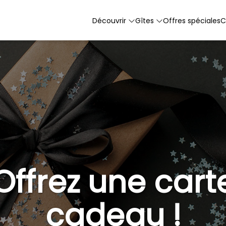
Découvrir
Gîtes
Offres spéciales
C
Offrez une cart
cadeau !